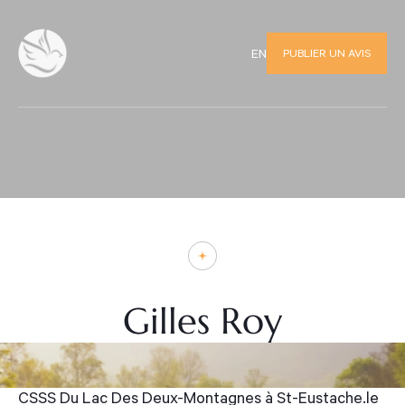
PUBLIER UN AVIS
EN
Gilles Roy
CSSS Du Lac Des Deux-Montagnes à St-Eustache.le