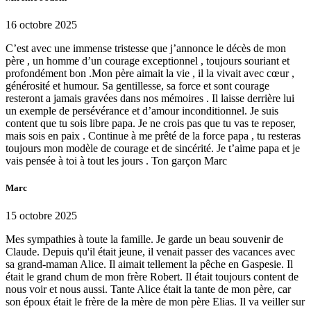
16 octobre 2025
C’est avec une immense tristesse que j’annonce le décès de mon
père , un homme d’un courage exceptionnel , toujours souriant et
profondément bon .Mon père aimait la vie , il la vivait avec cœur ,
générosité et humour. Sa gentillesse, sa force et sont courage
resteront a jamais gravées dans nos mémoires . Il laisse derrière lui
un exemple de persévérance et d’amour inconditionnel. Je suis
content que tu sois libre papa. Je ne crois pas que tu vas te reposer,
mais sois en paix . Continue à me prêté de la force papa , tu resteras
toujours mon modèle de courage et de sincérité. Je t’aime papa et je
vais pensée à toi à tout les jours . Ton garçon Marc
Marc
15 octobre 2025
Mes sympathies à toute la famille. Je garde un beau souvenir de
Claude. Depuis qu'il était jeune, il venait passer des vacances avec
sa grand-maman Alice. Il aimait tellement la pêche en Gaspesie. Il
était le grand chum de mon frère Robert. Il était toujours content de
nous voir et nous aussi. Tante Alice était la tante de mon père, car
son époux était le frère de la mère de mon père Elias. Il va veiller sur