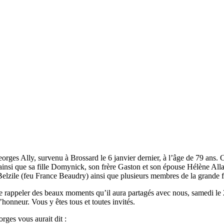
es Ally, survenu à Brossard le 6 janvier dernier, à l’âge de 79 ans. C’e
ly) ainsi que sa fille Domynick, son frère Gaston et son épouse Hélène A
 Belzile (feu France Beaudry) ainsi que plusieurs membres de la grande 
r se rappeler des beaux moments qu’il aura partagés avec nous, samedi l
onneur. Vous y êtes tous et toutes invités.
rges vous aurait dit :