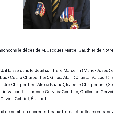
nnonçons le décès de M. Jacques Marcel Gauthier de Notre
, il laisse dans le deuil son frère Marcellin (Marie-Josée)
 Luc (Cécile Charpentier), Gilles, Alain (Chantal Valcourt), 
andre Charpentier (Alexia Briand), Isabelle Charpentier (S
ustin Valcourt, Laurence Gervais-Gauthier, Guillaume Gervai
Olivier, Gabriel, Élisabeth.
euil de nombreux parents, beaux-frères et belles-sœurs, ne