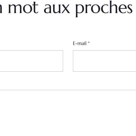
un mot aux proches
E-mail
*