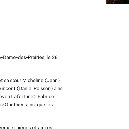
-Dame-des-Prairies, le 28
 et sa sœur Micheline (Jean)
Vincent (Daniel Poisson) ainsi
teven Lafortune), Fabrice
s-Gauthier, ainsi que les
veux et nièces et ami.es.