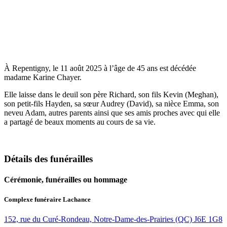
À Repentigny, le 11 août 2025 à l’âge de 45 ans est décédée
madame Karine Chayer.
Elle laisse dans le deuil son père Richard, son fils Kevin (Meghan),
son petit-fils Hayden, sa sœur Audrey (David), sa nièce Emma, son
neveu Adam, autres parents ainsi que ses amis proches avec qui elle
a partagé de beaux moments au cours de sa vie.
Détails des funérailles
Cérémonie, funérailles ou hommage
Complexe funéraire Lachance
152, rue du Curé-Rondeau, Notre-Dame-des-Prairies (QC) J6E 1G8