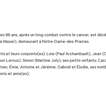
 ses 86 ans, après un long combat contre le cancer, est d
ée Mayer), demeurant à Notre-Dame-des-Prairies.
fants et leurs conjoints(es): Line (Paul Archambault), Jean 
n Leroux), Simon (Martine Joly), ses petits-enfants: Carol
stien, Émie, Antoine et Jérémie, Gabriel et Élodie, ses nom
ents et amis(es).