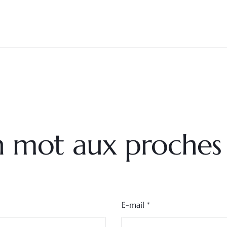
un mot aux proches
E-mail
*