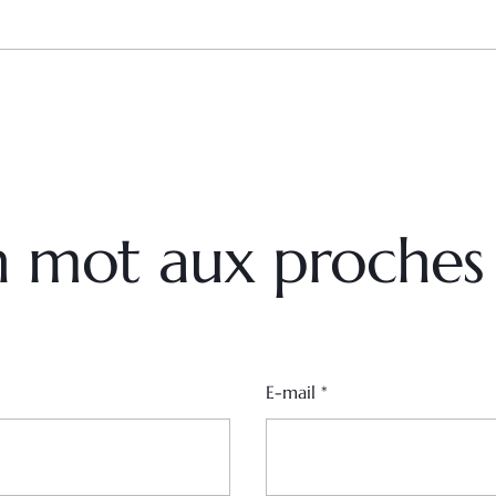
un mot aux proches
E-mail
*