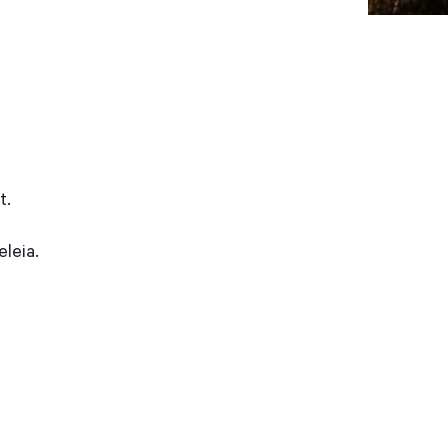
t.
eleia.