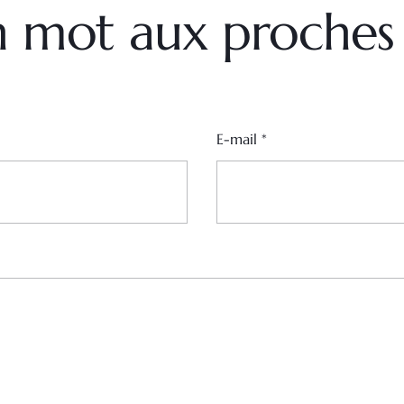
un mot aux proches
E-mail
*