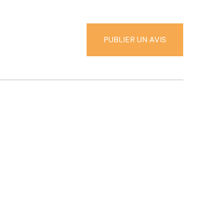
Confidentialité
Conditions d’utilisation
© 2026 Publi Décès. Tous droits réservés.
PUBLIER UN AVIS