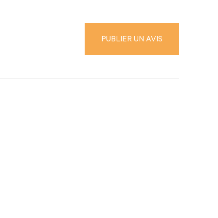
Confidentialité
Conditions d’utilisation
© 2026 Publi Décès. Tous droits réservés.
PUBLIER UN AVIS