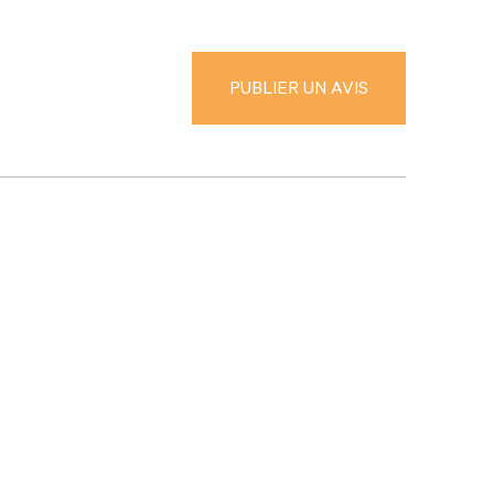
Confidentialité
Conditions d’utilisation
© 2026 Publi Décès. Tous droits réservés.
PUBLIER UN AVIS