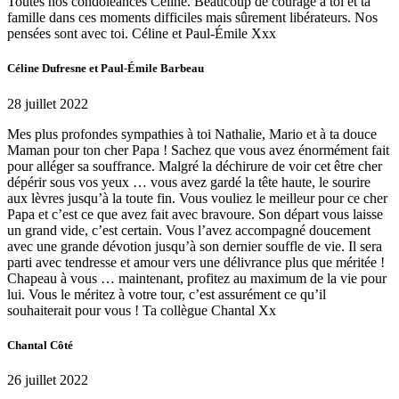
Toutes nos condoléances Céline. Beaucoup de courage à toi et ta
famille dans ces moments difficiles mais sûrement libérateurs. Nos
pensées sont avec toi. Céline et Paul-Émile Xxx
Céline Dufresne et Paul-Émile Barbeau
28 juillet 2022
Mes plus profondes sympathies à toi Nathalie, Mario et à ta douce
Maman pour ton cher Papa ! Sachez que vous avez énormément fait
pour alléger sa souffrance. Malgré la déchirure de voir cet être cher
dépérir sous vos yeux … vous avez gardé la tête haute, le sourire
aux lèvres jusqu’à la toute fin. Vous vouliez le meilleur pour ce cher
Papa et c’est ce que avez fait avec bravoure. Son départ vous laisse
un grand vide, c’est certain. Vous l’avez accompagné doucement
avec une grande dévotion jusqu’à son dernier souffle de vie. Il sera
parti avec tendresse et amour vers une délivrance plus que méritée !
Chapeau à vous … maintenant, profitez au maximum de la vie pour
lui. Vous le méritez à votre tour, c’est assurément ce qu’il
souhaiterait pour vous ! Ta collègue Chantal Xx
Chantal Côté
26 juillet 2022