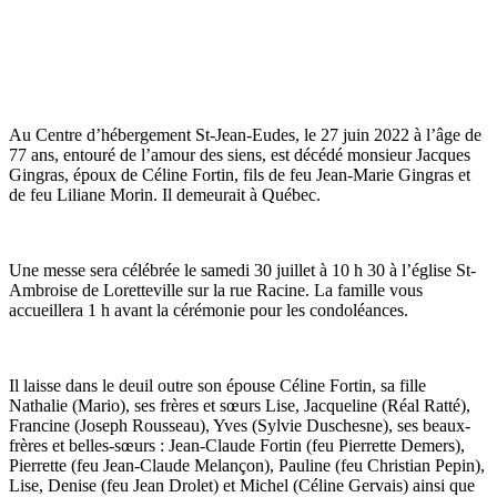
Au Centre d’hébergement St-Jean-Eudes, le 27 juin 2022 à l’âge de
77 ans, entouré de l’amour des siens, est décédé monsieur Jacques
Gingras, époux de Céline Fortin, fils de feu Jean-Marie Gingras et
de feu Liliane Morin. Il demeurait à Québec.
Une messe sera célébrée le samedi 30 juillet à 10 h 30 à l’église St-
Ambroise de Loretteville sur la rue Racine. La famille vous
accueillera 1 h avant la cérémonie pour les condoléances.
Il laisse dans le deuil outre son épouse Céline Fortin, sa fille
Nathalie (Mario), ses frères et sœurs Lise, Jacqueline (Réal Ratté),
Francine (Joseph Rousseau), Yves (Sylvie Duschesne), ses beaux-
frères et belles-sœurs : Jean-Claude Fortin (feu Pierrette Demers),
Pierrette (feu Jean-Claude Melançon), Pauline (feu Christian Pepin),
Lise, Denise (feu Jean Drolet) et Michel (Céline Gervais) ainsi que